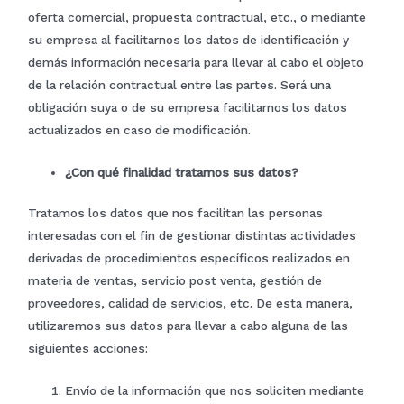
funcionalidad
oferta comercial, propuesta contractual, etc., o mediante
y estructura
su empresa al facilitarnos los datos de identificación y
de la web,
en base a
demás información necesaria para llevar al cabo el objeto
cómo se usa
la web.
de la relación contractual entre las partes. Será una
obligación suya o de su empresa facilitarnos los datos
actualizados en caso de modificación.
Experiencia
Para que
nuestra web
¿Con qué finalidad tratamos sus datos?
funcione lo
mejor posible
Tratamos los datos que nos facilitan las personas
durante tu
visita. Si
interesadas con el fin de gestionar distintas actividades
rechaza estas
cookies,
derivadas de procedimientos específicos realizados en
algunas
materia de ventas, servicio post venta, gestión de
funcionalidades
desaparecerán
proveedores, calidad de servicios, etc. De esta manera,
de la web.
utilizaremos sus datos para llevar a cabo alguna de las
siguientes acciones:
Marketing
Al compartir tus
Envío de la información que nos soliciten mediante
intereses y