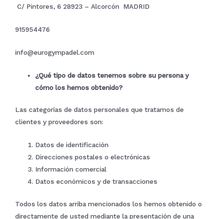
C/ Pintores, 6 28923 – Alcorcón MADRID
915954476
info@eurogympadel.com
¿Qué tipo de datos tenemos sobre su persona y
cómo los hemos obtenido?
Necesarias
Estas
cookies no
Las categorías de datos personales que tratamos de
son
clientes y proveedores son:
opcionales.
Son
necesarias
Datos de identificación
para que
funcione la
Direcciones postales o electrónicas
web.
Información comercial
Datos económicos y de transacciones
Estadísticas
Para que
Todos los datos arriba mencionados los hemos obtenido o
podamos
directamente de usted mediante la presentación de una
mejorar la